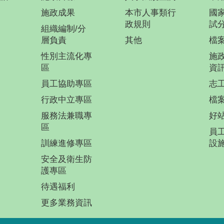
施政成果
本市人事類行
國
政規則
試
組織編制/分
層負責
其他
檔
性別主流化專
施
區
資
員工協助專區
志
行政中立專區
檔
服務法兼職專
好
區
員
訓練進修專區
設
安全及衛生防
護專區
待遇福利
更多業務資訊