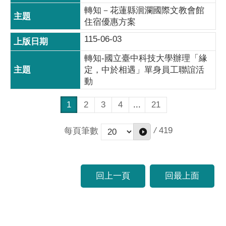
轉知－花蓮縣洄瀾國際文教會館
住宿優惠方案
115-06-03
轉知-國立臺中科技大學辦理「緣
定，中於相遇」單身員工聯誼活
動
1
2
3
4
...
21
/
419
每頁筆數
回上一頁
回最上面