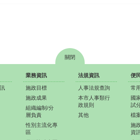
關閉
業務資訊
法規資訊
便
訊
施政目標
人事法規查詢
常
施政成果
本市人事類行
國
政規則
試
組織編制/分
層負責
其他
檔
性別主流化專
施
區
資