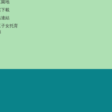
工園地
案下載
站連結
工子女托育
施