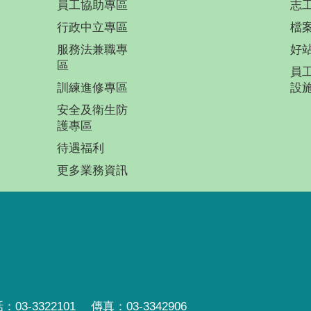
員工協助專區
志
行政中立專區
檔
服務法兼職專
好
區
員
訓練進修專區
設
安全及衛生防
護專區
待遇福利
更多業務資訊
3-3322101 傳真：03-3342906