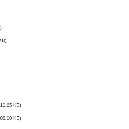
)
KB)
410.65 KB)
306.00 KB)