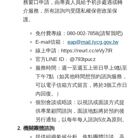
務窗口申請，由專責人員給予初步處遇或轉
介服務，所有諮詢均受隱私權保密政策保
護。
免付費專線：080-002-7858(請幫我吧)
E-mail信箱：
eap@mail.tycg.gov.tw
線上申請
https://reurl.cc/eVy7lR
：
官方LINE ID
@793tpucz
：
服務時間：週一至週五上班日早上9點至
下午7點（如其他時間想預約諮詢服務，
可以電子信箱方式留言，將於3個工作日
內回復。）
個別會談或晤談：以視訊或面談方式提
供專業顧問諮詢，面談地點將於預約後
另行通知，以每年每人諮詢5次為原則。
機關團體諮詢
提供組織氣候分析、焦點團體訪談、高